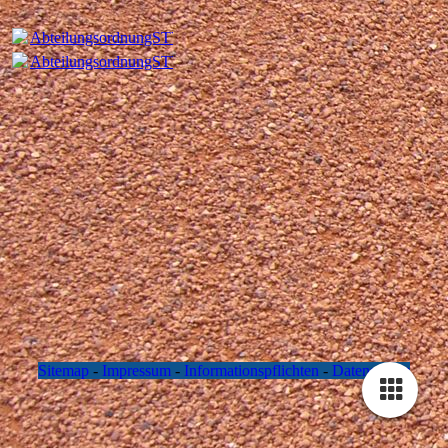
AbteilungsordnungSTVTennisabteilung_02.2023.pdf
(125.72KB
AbteilungsordnungSTVTennisabteilung_02.2023.pdf
(125.72KB
Sitemap
-
Impressum
-
Informationspflichten
-
Datenschutz