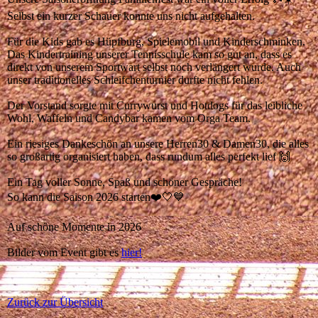
Selbst ein kurzer Schauer konnte uns nicht aufgehalten.
Für die Kids gab es Hüpfburg, Spielemobil und Kinderschminken.
Das Kindertraining unserer Tennisschule kam so gut an, dass es
direkt von unserem Sportwart selbst noch verlängert wurde. Auch
unser traditionelles Schleifchenturnier durfte nicht fehlen.
Der Vorstand sorgte mit Currywurst und Hotdogs für das leibliche
Wohl, Waffeln und Candybar kamen vom Orga Team.
Ein riesiges Dankeschön an unsere Herren30 & Damen30, die alles
so großartig organisiert haben, dass rundum alles perfekt lief 🙌
Ein Tag voller Sonne, Spaß und schöner Gespräche!
So kann die Saison 2026 starten❤️🤍💙
Auf schöne Momente in 2026
Bilder vom Event gibt es
hier!
Zurück zur Übersicht