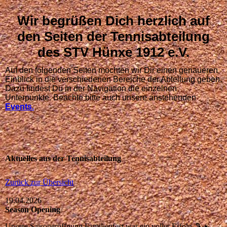
Wir begrüßen Dich herzlich auf
den Seiten der Tennisabteilung
des STV Hünxe 1912 e.V.
Auf den folgenden Seiten möchten wir Dir einen genaueren
Einblick in die verschiedenen Bereiche der Abteilung geben.
Dazu findest Du in der Navigation die einzelnen
Unterpunkte. Beachte bitte auch unsere anstehenden
Events
.
Aktuelles aus der Tennisabteilung
Zurück zur Übersicht
19.04.2026
Season Opening
Unsere Saisoneröffnung Familienfest war ein voller Erfolg 🎾☀️