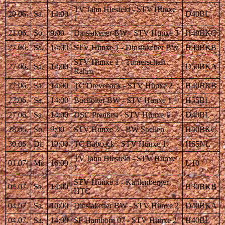
TV Jahn Hiesfeld - STV Hünxe
20.06.
Sa.
14:00
D40BL
1
21.06.
So.
9:00
Dinslakener BW - STV Hünxe 3
H40BKC
27.06.
Sa.
14:00
STV Hünxe 1 - Dinslakener BW
H30BKB
STV Hünxe 1 - Turnerschaft
27.06.
Sa.
14:00
D50BKA
Rahm
27.06.
Sa.
14:00
TC Drevenack - STV Hünxe 2
H40BKB
27.06.
Sa.
14:00
Bocholter BW - STV Hünxe 1
H55BL
27.06.
Sa.
14:00
DSC Preußen - STV Hünxe 1
D40BL
28.06.
So.
9:00
STV Hünxe 3 - BW Spellen
H40BKC
30.06.
Di.
10:00
TC Babcock - STV Hünxe 1
H65NL
TV Jahn Hiesfeld - STV Hünxe
01.07.
Mi.
16:00
U10
1
STV Hünxe 1 - Kahlenberger
04.07.
Sa.
14:00
H30BKB
HTC
04.07.
Sa.
10:00
Dinslakener BW - STV Hünxe 2
D40BKA
04.07.
Sa.
14:00
SF Hamborn 07 - STV Hünxe 2
H40BL