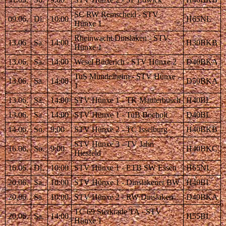
SC RW Remscheid - STV
09.06.
Di.
10:00
H65NL
Hünxe 1
Rheinwacht Dinslaken - STV
13.06
Sa.
14:00
H30BKB
Hünxe 1
13.06.
Sa.
14:00
Wesel Büderich - STV Hünxe 2
D40BKA
TuS Mündelheim - STV Hünxe
13.06.
Sa.
14:00
D50BKA
1
13.06.
Sa.
14:00
STV Hünxe 1 - TK Mattlerbusch
H40BL
13.06.
Sa.
14:00
STV Hünxe 1 - TuB Bocholt
D40BL
14.06.
So.
9:00
STV Hünxe 2 - TC Isselburg
H40BKB
STV Hünxe 3 - TV Jahn
16.06.
So.
9:00
H40BKC
Hiesfeld
16.06.
Di.
10:00
STV Hünxe 1 - ETB SW Essen
H65NL
20.06.
Sa.
10:00
STV Hünxe 1 - Dinslakener BW
H40BL
20.06.
Sa.
10:00
STV Hünxe 2 - RW Dinslaken
D40BKA
TC 69 Sterkrade TA - STV
20.06.
Sa.
14:00
H55BL
Hünxe 1