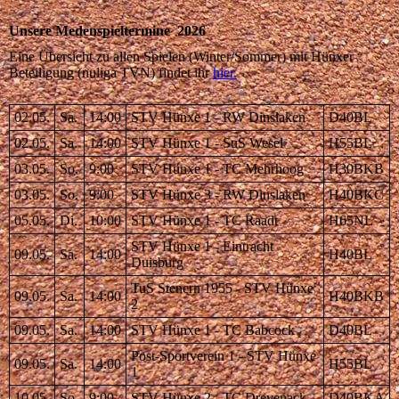
Unsere Medenspieltermine 2026
Eine Übersicht zu allen Spielen (Winter/Sommer) mit Hünxer
Beteiligung (nuliga TVN) findet ihr
hier.
02.05.
Sa.
14:00
STV Hünxe 1 - RW Dinslaken
D40BL
02.05.
Sa.
14:00
STV Hünxe 1 - SuS Wesel
H55BL
03.05.
So.
9:00
STV Hünxe 1 - TC Mehrhoog
H30BKB
03.05.
So.
9:00
STV Hünxe 3 - RW Dinslaken
H40BKC
05.05.
Di.
10:00
STV Hünxe 1 - TC Raadt
H65NL
STV Hünxe 1 - Eintracht
09.05.
Sa.
14:00
H40BL
Duisburg
TuS Stenern 1955 - STV Hünxe
09.05.
Sa.
14:00
H40BKB
2
09.05.
Sa.
14:00
STV Hünxe 1 - TC Babcock
D40BL
Post-Sportverein 1 - STV Hünxe
09.05.
Sa.
14:00
H55BL
1
10.05.
So.
9:00
STV Hünxe 2 - TC Drevenack
D40BKA