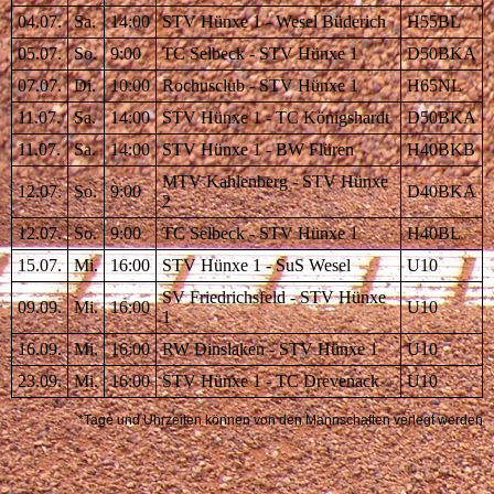
04.07.
Sa.
14:00
STV Hünxe 1 - Wesel Büderich
H55BL
05.07.
So.
9:00
TC Selbeck - STV Hünxe 1
D50BKA
07.07.
Di.
10:00
Rochusclub - STV Hünxe 1
H65NL
11.07.
Sa.
14:00
STV Hünxe 1 - TC Königshardt
D50BKA
11.07.
Sa.
14:00
STV Hünxe 1 - BW Flüren
H40BKB
MTV Kahlenberg - STV Hünxe
12.07.
So.
9:00
D40BKA
2
12.07.
So.
9:00
TC Selbeck - STV Hünxe 1
H40BL
15.07.
Mi.
16:00
STV Hünxe 1 - SuS Wesel
U10
SV Friedrichsfeld - STV Hünxe
09.09.
Mi.
16:00
U10
1
16.09.
Mi.
16:00
RW Dinslaken - STV Hünxe 1
U10
23.09.
Mi.
16:00
STV Hünxe 1 - TC Drevenack
U10
*Tage und Uhrzeiten können von den Mannschaften verlegt werden