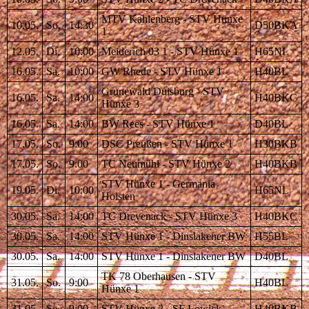
MTV Kahlenberg - STV Hünxe
10.05.
So.
14:30
D50BKA
1
12.05.
Di.
10:00
Meiderich 03 1 - STV Hünxe 1
H65NL
16.05.
Sa.
10:00
GW Rhede - STV Hünxe 1
H40BL
Grunewald Duisburg - STV
16.05.
Sa.
14:00
H40BKC
Hünxe 3
16.05.
Sa.
14:00
BW Rees - STV Hünxe 1
D40BL
17.05.
So.
9:00
DSC Preußen - STV Hünxe 1
H30BKB
17.05.
So.
9:00
TC Neumühl - STV Hünxe 2
H40BKB
STV Hünxe 1 - Germania
19.05.
Di.
10:00
H65NL
Hoisten
30.05.
Sa.
14:00
TC Drevenack - STV Hünxe 3
H40BKC
30.05.
Sa.
14:00
STV Hünxe 1 - Dinslakener BW
H55BL
30.05.
Sa.
14:00
STV Hünxe 1 - Dinslakener BW
D40BL
TK 78 Oberhausen - STV
31.05.
So.
9:00
H40BL
Hünxe 1
31.05.
So.
9:00
STV Hünxe 2 - SF Lowick
H40BKB